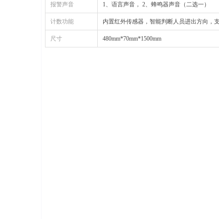
报警声音
1、语言声音， 2、蜂鸣器声音（二选一）
计数功能
内置红外传感器，智能判断人员进出方向，
尺寸
480mm*70mm*1500mm