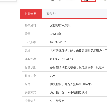
性能参数
型号尺寸
外壳材料
ABS塑胶+铝型材
重量
38KG(套）
工作频率
920-925MHZ
天线
具有天线保护功能，未接天线时提示用户（可
读取距离
0-400cm（可调节）
标签识别
多标签读取能力极强，极低漏读率、误读率
整机功率
30W
配件
声光报警、可选外接屏幕(10.4寸）
安装方式
免开槽，配1.5m不锈钢走线槽
报警灯光
红、绿双色