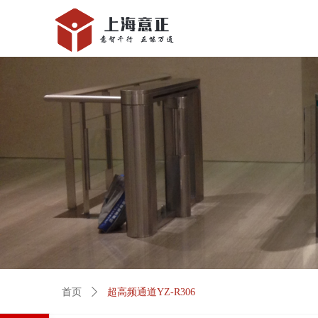
首页
ꄲ
超高频通道YZ-R306